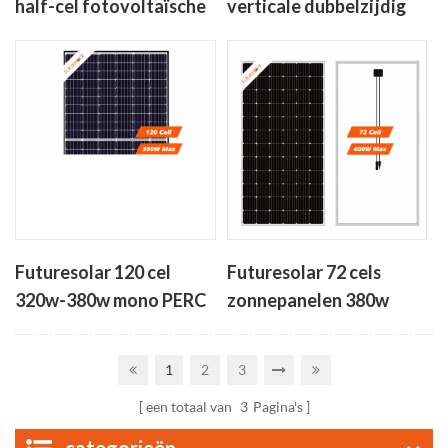
half-cel fotovoltaïsche
verticale dubbelzijdig
module 410w-450w
bifacial zonnepanelen
350W-380W
Futuresolar 120 cel
Futuresolar 72 cels
320w-380w mono PERC
zonnepanelen 380w
hoog rendement
390w 400w
zonnepaneel
1
2
3
een totaal van
3
Pagina's