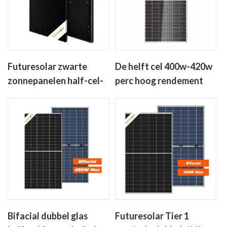
Futuresolar zwarte
De helft cel 400w-420w
zonnepanelen half-cel-
perc hoog rendement
400-450w mono
zonnepanelen zonder
kristallijn zonnepaneel
anti-dumping heffingen
Bifacial dubbel glas
Futuresolar Tier 1