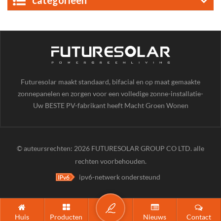
categorieën
Futuresolar maakt standaard, bifacial en op maat gemaakte
zonnepanelen en zorgen voor een volledige zonne-installatie-
Uw BESTE PV-fabrikant heeft Macht Groen Wonen
onderdelen.
© auteursrechten: 2026 FUTURESOLAR GROUP CO LTD. alle
rechten voorbehouden.
ipv6-netwerk ondersteund
Huis
Producten
Nieuws
Contact