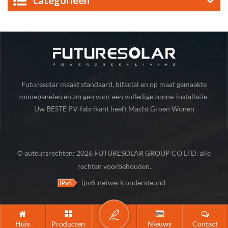
categorieën
Futuresolar maakt standaard, bifacial en op maat gemaakte
zonnepanelen en zorgen voor een volledige zonne-installatie-
Uw BESTE PV-fabrikant heeft Macht Groen Wonen
onderdelen.
© auteursrechten: 2026 FUTURESOLAR GROUP CO LTD. alle
rechten voorbehouden.
ipv6-netwerk ondersteund
Huis
Producten
Nieuws
Contact