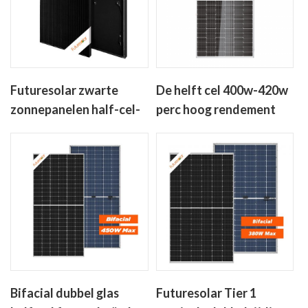
Futuresolar zwarte
De helft cel 400w-420w
zonnepanelen half-cel-
perc hoog rendement
400-450w mono
zonnepanelen zonder
kristallijn zonnepaneel
anti-dumping heffingen
Bifacial dubbel glas
Futuresolar Tier 1