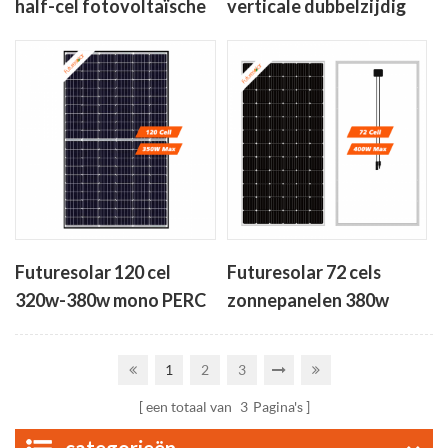
half-cel fotovoltaïsche
verticale dubbelzijdig
module 410w-450w
bifacial zonnepanelen
350W-380W
Futuresolar 120 cel
Futuresolar 72 cels
320w-380w mono PERC
zonnepanelen 380w
hoog rendement
390w 400w
zonnepaneel
1
2
3
een totaal van
3
Pagina's