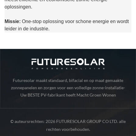
oplossingen.
Missie:
One-stop oplossing voor schone energie en wordt
leider in de industrie.
Futuresolar maakt standaard, bifacial en op maat gemaakte
zonnepanelen en zorgen voor een volledige zonne-installatie-
Uw BESTE PV-fabrikant heeft Macht Groen Wonen
onderdelen.
© auteursrechten: 2026 FUTURESOLAR GROUP CO LTD. alle
rechten voorbehouden.