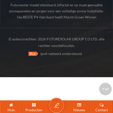
Futuresolar maakt standaard, bifacial en op maat gemaakte
zonnepanelen en zorgen voor een volledige zonne-installatie-
Uw BESTE PV-fabrikant heeft Macht Groen Wonen
onderdelen.
© auteursrechten: 2026 FUTURESOLAR GROUP CO LTD. alle
rechten voorbehouden.
ipv6-netwerk ondersteund
TOP
Huis
Producten
Nieuws
Contact