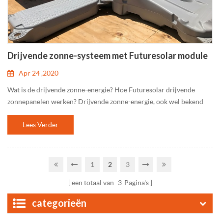
Drijvende zonne-systeem met Futuresolar module
Apr 24 ,2020
Wat is de drijvende zonne-energie? Hoe Futuresolar drijvende
zonnepanelen werken? Drijvende zonne-energie, ook wel bekend
als zwevende fotovoltaïsche (FPV), is een soort van zonne-array, dat
Lees Verder
drijft op de top van een lichaam van water. Zonnepanelen moeten
worden aangebracht op een veerkrachtige structuur die houdt hen
boven het oppervlak. Als u over een drijvend zonne-energie-
installatie, het is het meest waarschijnlijk te vinden in een vijver of
1
2
3
bassin, omdat de wateren zijn over het algemeen rustiger dan op de
een totaal van
3
Pagina's
oceaan. Het is ook gebruikelijk om te installeren drijvende zonne-
structuren op grote, kunstmatige waterlichamen, zoals reservoirs.
categorieën
Voordelen van drijvend zonne-energie Er zijn een paar voordelen
aan het installeren van een drijvende zonnepanelen tegenover meer