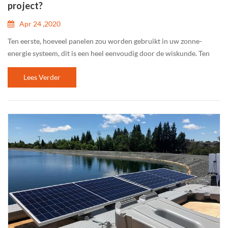
project?
Apr 24 ,2020
Ten eerste, hoeveel panelen zou worden gebruikt in uw zonne-
energie systeem, dit is een heel eenvoudig door de wiskunde. Ten
tweede, poly, mono of bifacial. Bifacial modules zijn ideaal voor
Lees Verder
grassen land, beton land, drijvende zonne-energie systeem en
gebouwen. Maar het is de prijs het hoogst is. Mono heeft een betere
prijs dan bifacial en poly is de goedkoopste. Ten derde, hier is uw
beste zonne-energie pv-module fabrikant Futuresolar 12 jaar
productgarantie en 25 jaar lineaire garantie. En het is 30 jaar
lineaire garantie op bifacial modules.