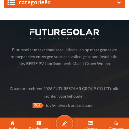
categorieën
Futuresolar maakt standaard, bifacial en op maat gemaakte
zonnepanelen en zorgen voor een volledige zonne-installatie-
Uw BESTE PV-fabrikant heeft Macht Groen Wonen
onderdelen.
© auteursrechten: 2026 FUTURESOLAR GROUP CO LTD. alle
rechten voorbehouden.
ipv6-netwerk ondersteund
Huis
Producten
Nieuws
Contact